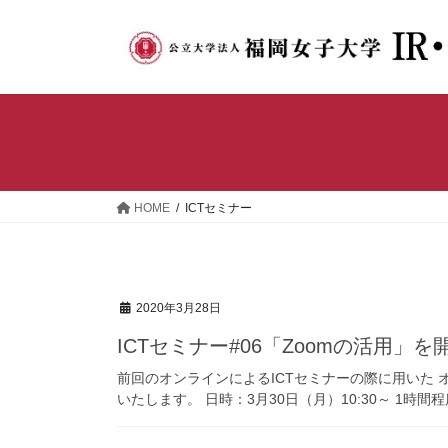
コ
ナ
ン
ビ
テ
ゲ
ン
ー
ツ
シ
へ
ョ
ス
ン
キ
に
ッ
移
HOME
ICTセミナー
プ
動
2020年3月28日
ICTセミナー#06「Zoomの活用」
前回のオンラインによるICTセミナーの際に用いた 
いたします。 日時：3月30日（月）10:30～ 1時間