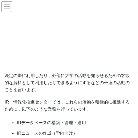
コ
ナ
ン
ビ
テ
ゲ
ン
ー
福女大のIR
ツ
シ
へ
ョ
ス
ン
HOME
福女大のIR
キ
に
ッ
移
プ
動
Institutional Research（IR）とは，大学における研究・教育・財務
などの様々な情報（データ）を収集・分析し，組織としての意思
決定の際に利用したり，外部に大学の活動を知らせるための客観
的な資料として利用したりできるようにするなどの一連の活動の
ことを言います。
IR・情報化推進センターでは，これらの活動を積極的に推進する
ために，以下のような業務を行っています。
IRデータベースの構築・管理・運用
IRニュースの作成（学内向け）